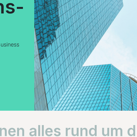
ns-
Business
nen alles rund um d