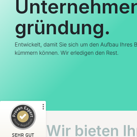
Unternehme
gründung.
Entwickelt, damit Sie sich um den Aufbau Ihres 
Kundenbewertungen und Erfahrungen zu
kümmern können. Wir erledigen den Rest.
ANT GmbH Adaptive Next Information Technology
%
100
SEHR GUT
Empfehlungen auf
ProvenExpert.com
5,00
/
4,88
5
Bewertungen auf ProvenExpert.com
Wir bieten Ih
Profil ansehen
Erfahren Sie mehr über dieses Bewertungssiegel
SEHR GUT